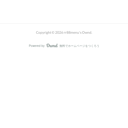
Copyright ©
2026
rr88menu's Ownd
.
Powered by
無料でホームページをつくろう
AmebaOwnd